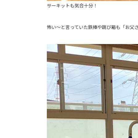
サーキットも気合十分！
怖い～と言っていた鉄棒や跳び箱も「お父