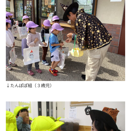
↓たんぽぽ組（３歳児）