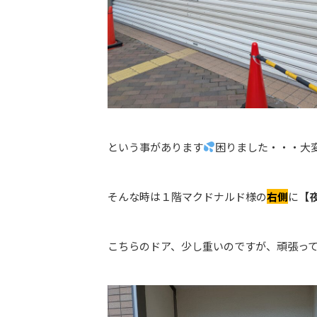
という事があります
困りました・・・大
そんな時は１階マクドナルド様の
右側
に
【
こちらのドア、少し重いのですが、頑張っ