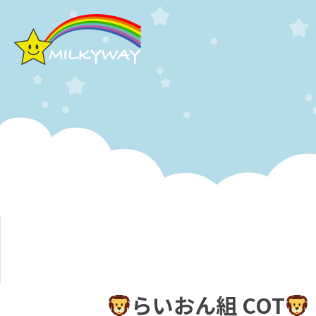
らいおん組 COT