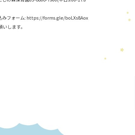
ーム: https://forms.gle/boLXs8Aox
お願いします。